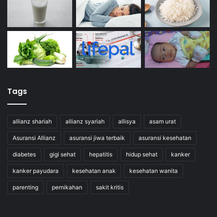
Tags
allianz shariah
allianz syariah
allisya
asam urat
Asuransi Allianz
asuransi jiwa terbaik
asuransi kesehatan
diabetes
gigi sehat
hepatitis
hidup sehat
kanker
kanker payudara
kesehatan anak
kesehatan wanita
parenting
pernikahan
sakit kritis