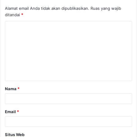
Alamat email Anda tidak akan dipublikasikan.
Ruas yang wajib
ditandai
*
K
o
m
e
n
t
a
Nama
*
r
*
Email
*
Situs Web