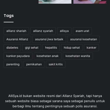
Tags
allianz shariah
allianz syariah
allisya
asam urat
Asuransi Allianz
asuransi jiwa terbaik
asuransi kesehatan
diabetes
gigi sehat
hepatitis
hidup sehat
kanker
kanker payudara
kesehatan anak
kesehatan wanita
parenting
pernikahan
sakit kritis
AlliSya.id bukan website resmi dari Allianz Syariah, tapi hanya
sebuah website biasa sebagai sarana saya sebagai penulis untuk
berbagi ilmu tentang pentingnya sebuah polis asuransi.