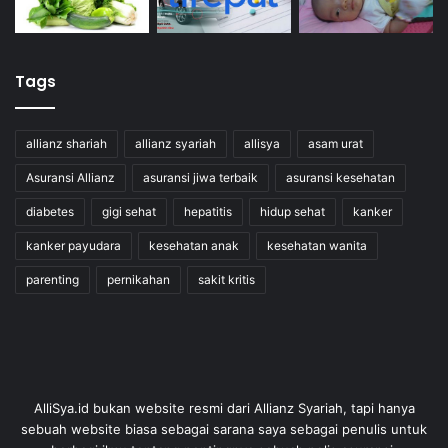
Tags
allianz shariah
allianz syariah
allisya
asam urat
Asuransi Allianz
asuransi jiwa terbaik
asuransi kesehatan
diabetes
gigi sehat
hepatitis
hidup sehat
kanker
kanker payudara
kesehatan anak
kesehatan wanita
parenting
pernikahan
sakit kritis
AlliSya.id bukan website resmi dari Allianz Syariah, tapi hanya
sebuah website biasa sebagai sarana saya sebagai penulis untuk