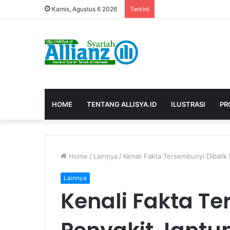
Kamis, Agustus 6 2026
Terkini
HOME
TENTANG ALLISYA.ID
ILUSTRASI
PR
Home
/
Lainnya
/
Kenali Fakta Tersembunyi Dibalik
Lainnya
Kenali Fakta Te