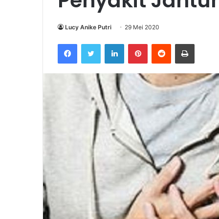
Penyakit Jantu
Lucy Anike Putri
29 Mei 2020
Facebook
Twitter
LinkedIn
Pinterest
Reddit
Print