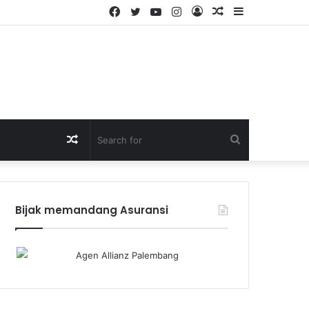
Facebook
Twitter
YouTube
Instagram
Log
Artikel
Sidebar
In
Acak
Artikel
Search
Acak
for
Bijak memandang Asuransi