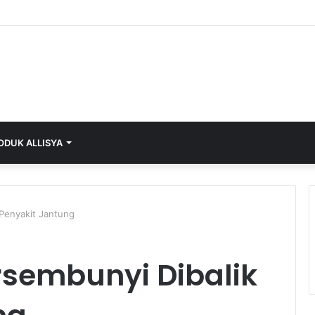
ODUK ALLISYA
 Penyakit Jantung
rsembunyi Dibalik