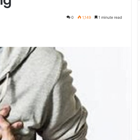
ng
0
1,149
1 minute read