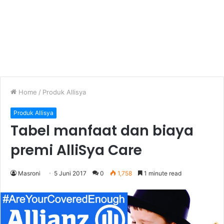
Home
/
Produk Allisya
Produk Allisya
Tabel manfaat dan biaya
premi AlliSya Care
Masroni
5 Juni 2017
0
1,758
1 minute read