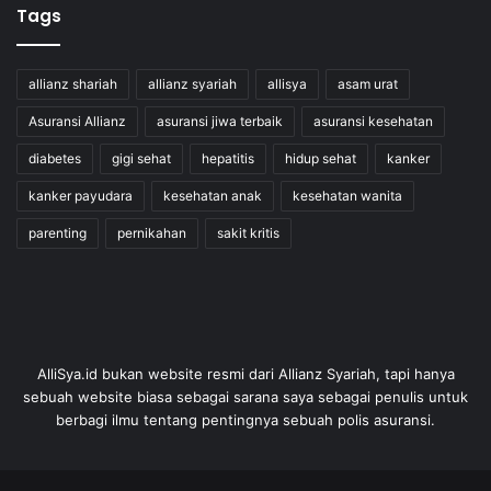
Tags
allianz shariah
allianz syariah
allisya
asam urat
Asuransi Allianz
asuransi jiwa terbaik
asuransi kesehatan
diabetes
gigi sehat
hepatitis
hidup sehat
kanker
kanker payudara
kesehatan anak
kesehatan wanita
parenting
pernikahan
sakit kritis
AlliSya.id bukan website resmi dari Allianz Syariah, tapi hanya
sebuah website biasa sebagai sarana saya sebagai penulis untuk
berbagi ilmu tentang pentingnya sebuah polis asuransi.