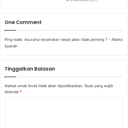
One Comment
Ping-balik:
Asuransi kesehatan rawat jalan tidak penting ? - Allianz
Syariah
Tinggalkan Balasan
Alamat email Anda tidak akan dipublikasikan.
Ruas yang wajib
ditandai
*
K
o
m
e