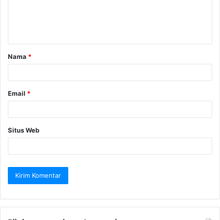
n
t
a
Nama
*
r
*
Email
*
Situs Web