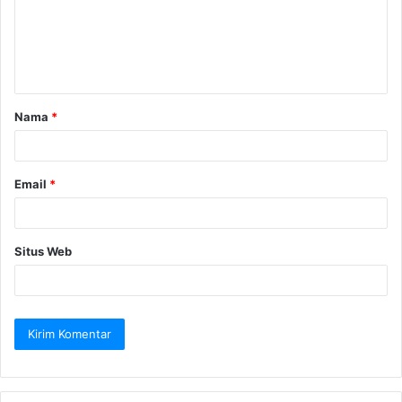
e
n
t
a
Nama
*
r
*
Email
*
Situs Web