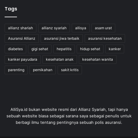
Tags
allianz shariah
allianz syariah
allisya
asam urat
Asuransi Allianz
asuransi jiwa terbaik
asuransi kesehatan
diabetes
gigi sehat
hepatitis
hidup sehat
kanker
kanker payudara
kesehatan anak
kesehatan wanita
parenting
pernikahan
sakit kritis
AlliSya.id bukan website resmi dari Allianz Syariah, tapi hanya
sebuah website biasa sebagai sarana saya sebagai penulis untuk
berbagi ilmu tentang pentingnya sebuah polis asuransi.